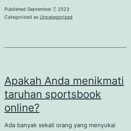
gra
Published
September 7, 2023
un
Categorized as
Uncategorized
har
ini
Apakah Anda menikmati
taruhan sportsbook
online?
Ada banyak sekali orang yang menyukai