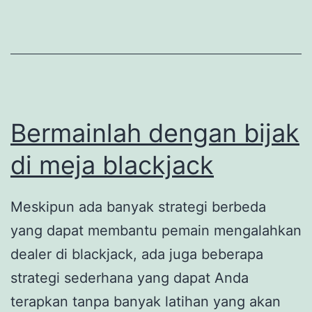
Wajah
Berbeda!
Bermainlah dengan bijak
di meja blackjack
Meskipun ada banyak strategi berbeda
yang dapat membantu pemain mengalahkan
dealer di blackjack, ada juga beberapa
strategi sederhana yang dapat Anda
terapkan tanpa banyak latihan yang akan