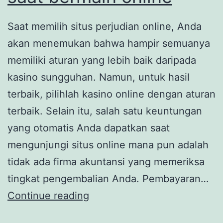
Saat memilih situs perjudian online, Anda
akan menemukan bahwa hampir semuanya
memiliki aturan yang lebih baik daripada
kasino sungguhan. Namun, untuk hasil
terbaik, pilihlah kasino online dengan aturan
terbaik. Selain itu, salah satu keuntungan
yang otomatis Anda dapatkan saat
mengunjungi situs online mana pun adalah
tidak ada firma akuntansi yang memeriksa
tingkat pengembalian Anda. Pembayaran…
Cara
Continue reading
mendapat