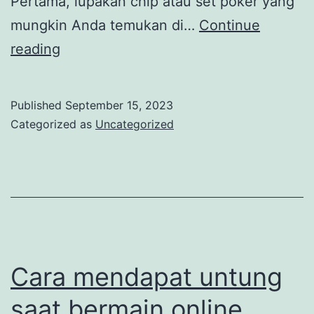
Pertama, lupakan chip atau set poker yang
mungkin Anda temukan di…
Continue
Permainan
reading
Bagus
di
Published
September 15, 2023
rumah
Categorized as
Uncategorized
Cara mendapat untung
saat bermain online