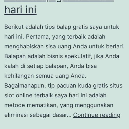
hari ini
Berikut adalah tips balap gratis saya untuk
hari ini. Pertama, yang terbaik adalah
menghabiskan sisa uang Anda untuk berlari.
Balapan adalah bisnis spekulatif, jika Anda
kalah di setiap balapan, Anda bisa
kehilangan semua uang Anda.
Bagaimanapun, tip pacuan kuda gratis situs
slot online terbaik saya hari ini adalah
metode mematikan, yang menggunakan
Kia
eliminasi sebagai dasar…
Continue reading
bal