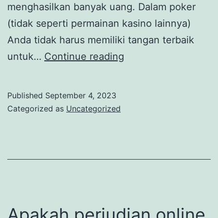
menghasilkan banyak uang. Dalam poker
(tidak seperti permainan kasino lainnya)
Anda tidak harus memiliki tangan terbaik
Psikologi
untuk…
Continue reading
Poker
:
Published
September 4, 2023
Rahasia
Categorized as
Uncategorized
Menang
Besar
Apakah perjudian online